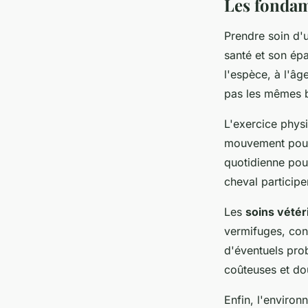
Les fondam
Prendre soin d'u
santé et son ép
l'espèce, à l'â
pas les mêmes be
L'exercice phys
mouvement pour 
quotidienne pour
cheval participe
Les
soins vétér
vermifuges, con
d'éventuels pro
coûteuses et do
Enfin, l'environ