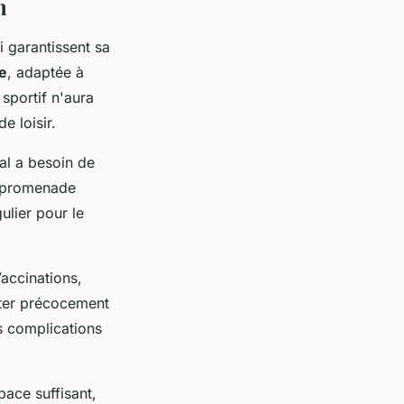
n
i garantissent sa
ée
, adaptée à
sportif n'aura
e loisir.
al a besoin de
e promenade
ulier pour le
accinations,
cter précocement
s complications
pace suffisant,