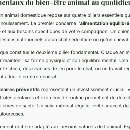
entaux du bien-être animal au quotidie
n animal domestique repose sur quatre piliers essentiels qu
anouissement. Le premier concerne l'
alimentation équilibr
ge et aux besoins spécifiques de votre compagnon. Un chien 
soins nutritionnels qu'un chat sédentaire ou qu'un cheval d
ique constitue le deuxième pilier fondamental. Chaque anim
maintenir sa forme physique et son équilibre mental. Un
 le chien, des séances de jeu pour le chat, ou un travail rég
nt à leur bien-être général.
inaires préventifs
représentent un investissement crucial. V
trôles dentaires et examens de routine permettent de déte
blèmes de santé. Un suivi médical régulier évite souvent de
uloureuses.
nement doit être adapté aux besoins naturels de l'animal. Es