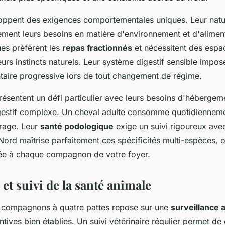
oppent des exigences comportementales uniques. Leur nature
tement leurs besoins en matière d'environnement et d'alimen
ues préfèrent les
repas fractionnés
et nécessitent des espa
urs instincts naturels. Leur système digestif sensible impo
ntaire progressive lors de tout changement de régime.
résentent un défi particulier avec leurs besoins d'hébergem
gestif complexe. Un cheval adulte consomme quotidienneme
rrage. Leur
santé podologique
exige un suivi rigoureux ave
Nord maîtrise parfaitement ces spécificités multi-espèces, o
ée à chaque compagnon de votre foyer.
et suivi de la santé animale
 compagnons à quatre pattes repose sur une
surveillance 
tives bien établies. Un suivi vétérinaire régulier permet de