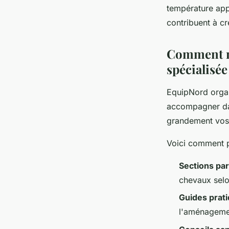
température app
contribuent à c
Comment na
spécialisée
EquipNord orga
accompagner dan
grandement vos 
Voici comment pr
Sections pa
chevaux sel
Guides prat
l'aménageme