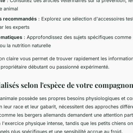
nté
: Consultez des articles vétérinaires sur la prévention, l
re animal
s recommandés
: Explorez une sélection d'accessoires tes
r les experts
ématiques
: Approfondissez des sujets spécifiques comme l
 la nutrition naturelle
ion claire vous permet de trouver rapidement les informatio
propriétaire débutant ou passionné expérimenté.
ialisés selon l'espèce de votre compagno
animale possède ses propres besoins physiologiques et c
n leur race et leur gabarit, nécessitent des approches diffé
omme les bergers allemands demandent une attention parti
 à l'exercice physique intense, tandis que les petits chiens o
nnels plus spécifiques et une sensibilité accrue au froid.