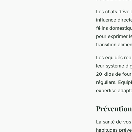
Les chats dével
influence direc
félins domestiq
pour exprimer le
transition alime
Les équidés rep
leur système di
20 kilos de fou
réguliers. Equip
expertise adapt
Prévention 
La santé de vos
habitudes préven