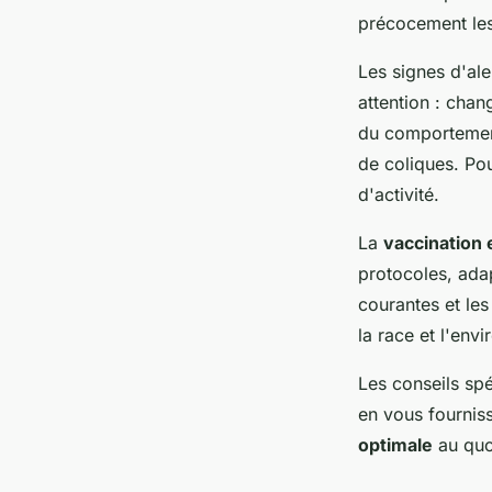
précocement les
Les signes d'ale
attention : chan
du comportement.
de coliques. Pou
d'activité.
La
vaccination 
protocoles, ada
courantes et les
la race et l'env
Les conseils sp
en vous fournis
optimale
au quo