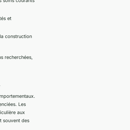
es soins courants
tés et
a construction
ns recherchées,
n
omportementaux.
renciées. Les
culière aux
nt souvent des