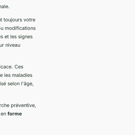
male.
t toujours votre
 ou modifications
s et les signes
eur niveau
ficace. Ces
e les maladies
isé selon l'âge,
che préventive,
x en
forme