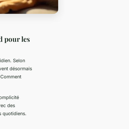
d pour les
idien. Selon
vent désormais
2. Comment
omplicité
vec des
 quotidiens.