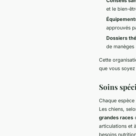
Conseils sa
et le bien-êt
Équipement
approuvés pa
Dossiers th
de manèges ou
Cette organisat
que vous soyez 
Soins spéc
Chaque espèce 
Les chiens, selo
grandes races
c
articulations et
besoins nutritio