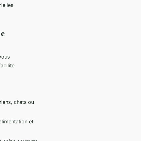
ielles
me
vous
cilite
iens, chats ou
alimentation et