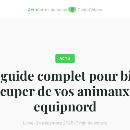
Actu
Autres animaux
Chats
Chiens
ACTU
 guide complet pour b
ccuper de vos animaux
equipnord
Lucie
•
24 décembre 2025
•
7 min de lecture